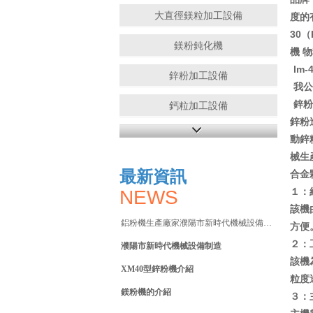
大直徑鎂粒加工設備
度的有
30
鎂粉鈍化機
機 
lm
鋅粉加工設備
我公
鋅粉
鈣粒加工設備
鋅粉
銅粉加工設備
動鋅
械生
廢鋼破碎機
最新資訊
合金
１：
NEWS
該機
鋁粉機生產廠家濮陽市新時代機械設備有限公
方便
２：
濮陽市新時代機械設備制造
該機
XM40型鋅粉機介紹
粒度
鎂粉機的介紹
３：