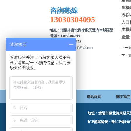
主機
風機
咨詢熱線
冷卻水
13030304095
入口物
主機重
地址：濮陽市蘇北路東段天豐汽車城隔壁
電話：13030304095
產量：
傳真：0393-8802872
请您留言
郵箱：xiaochengci@126.com
上一
下一
感谢您的关注，当前客服人员不在
线，请填写一下您的信息，我们会
尽快和您联系。
網站首頁
關于我們
地址：濮陽市蘇北路東段天豐汽車
ICP備案編號：
豫ICP備1903