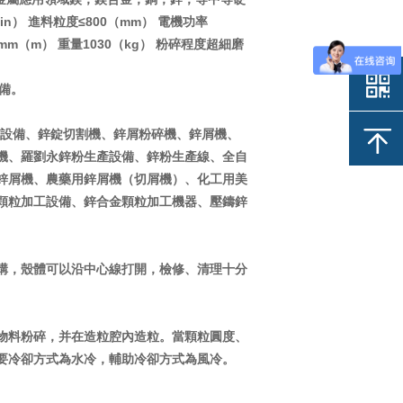
min） 進料粒度≤800（mm） 電機功率
0mm（m） 重量1030（kg） 粉碎程度超細磨
設備。
設備、鋅錠切割機、鋅屑粉碎機、鋅屑機、
機、羅劉永鋅粉生產設備、鋅粉生產線、全自
鋅屑機、農藥用鋅屑機（切屑機）、化工用美
顆粒加工設備、鋅合金顆粒加工機器、壓鑄鋅
構，殼體可以沿中心線打開，檢修、清理十分
物料粉碎，并在造粒腔內造粒。當顆粒圓度、
要冷卻方式為水冷，輔助冷卻方式為風冷。