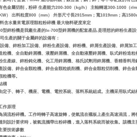
色金屬切削，粉碎 生產能力200-300（kg/h） 主軸轉速300-1000（r/
（KW） 出料粒度800（mm） 外形尺寸長2915mm；寬1019mm；高158
物料含水量來電原理顆粒粉碎機 最大物料硬度來定
-40型鋅粉機是我廠生產的lx-700型鋅屑機的配套產品.是理想的鋅粉生產
司生產的關于金屬鋅的設備有：
設備、鋅粉加工設備、鋅粉生產設備、鋅粉機、鋅屑生產設備、鋅屑加工
造粒機、全自動鋅屑機、液壓鋅屑機、全自動液壓鋅屑機、臥式鋅粉造粒
粉生產線、鋅粉鈍化機、化工用鋅屑機、格氏試劑用鋅屑機、香精香料用
產設備、鋅合金顆粒機、鋅合金顆粒銑削機、鋅合金顆粒切削機、鋅合金
顆粒機等。
結構
由定子、轉子、機座、電機、電控系統、落料系統組成。主機采用臥式結
。
工作原理
為渦流粉碎機。工作時轉子高速旋轉，使氣流在襯板上產生高速渦流，將
達到設計要求時，被氣流攜帶出粉碎機，進入落料系統而被收集。該機主
主要技術參數