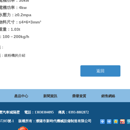
電機功率：30kw
電機功率：4kw
壓力：≥0.2mpa
料尺寸：≤4×6×3mm³
量：1.03t
100－200kg/h
頁：
頁：
鎂粉機的介紹
返回
產品中心
新聞資訊
榮譽資質
銷售網絡
城隔壁 電話：13030304095 傳真：0393-8802872
7205號-1
版權所有：濮陽市新時代機械設備制造有限公司