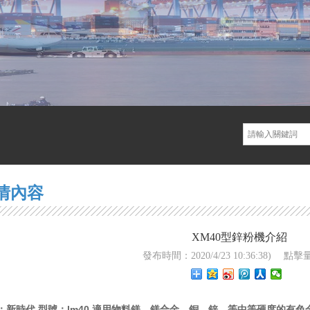
情內容
XM40型鋅粉機介紹
發布時間：2020/4/23 10:36:38)
點擊
：新時代 型號：lm40 適用物料鎂，鎂合金，銅，鋅，等中等硬度的有