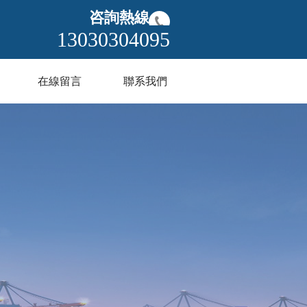
咨詢熱線
13030304095
在線留言
聯系我們